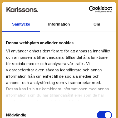
Samtycke
Information
Om
Denna webbplats använder cookies
Vi använder enhetsidentifierare för att anpassa innehållet
och annonserna till användarna, tillhandahålla funktioner
för sociala medier och analysera vår trafik. Vi
vidarebefordrar även sådana identifierare och annan
information från din enhet till de sociala medier och
annons- och analysföretag som vi samarbetar med.
Dessa kan i sin tur kombinera informationen med annan
information som du har tillhandahållit eller som de har
Hoppas, det verkar
samlat in när du har använt deras tjänster.
som att du hittat en
Samtyckesval
Nödvändig