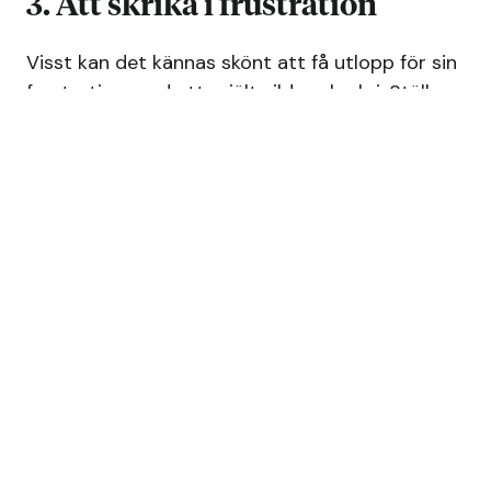
3. Att skrika i frustration
Visst kan det kännas skönt att få utlopp för sin
frustration med ett rejält vildmarksskri. Ställa
sig upp från stolen, sträcka upp armarna mot
taket och låta känslorna över läget flöda ut i
ett långt skrik. Att få ut sin frustration lindrar
ångesten över uppgiften och frigör hjärnan att
tänka kreativt.
Men det är inte alltid läge att ställa sig upp i
det öppna kontorslandskapet och ventilera.
Istället kan du ersätta vildmarksskriet med att
gå till gymmet, ta en löptur eller på annat sätt
trötta ut frustrationen. Resultatet blir
detsamma och du kommer att vara fylld med
nya idéer om hur du ska tackla uppgiften.