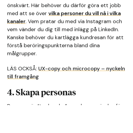
önskvärt. Här behöver du därför göra ett jobb
med att se över
vilka personer du vill nå i vilka
kanaler
. Vem pratar du med via Instagram och
vem vänder du dig till med inlägg på LinkedIn.
Kanske behöver du kartlägga kundresan för att
förstå beröringspunkterna bland dina
målgrupper.
LÄS OCKSÅ:
UX-copy och microcopy – nyckeln
till framgång
4. Skapa personas
Personas är “typkunder” som kan användas för
att segmentera dina målgrupper och göra dem
mer levande. Flitiga Lisa, spontana Kajsa eller
hurtiga Harry är exempel på sådana.