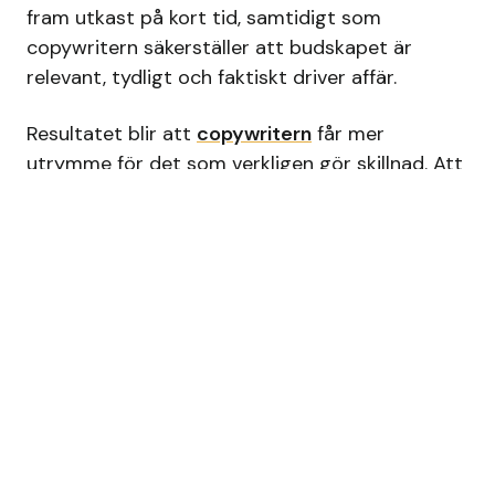
fram utkast på kort tid, samtidigt som
copywritern säkerställer att budskapet är
relevant, tydligt och faktiskt driver affär.
Resultatet blir att
copywritern
får mer
utrymme för det som verkligen gör skillnad. Att
vara kreativ, ta ut svängarna och tänka bortom
det självklara för att hitta formuleringar som
inte fanns där från början.
Räcker det med AI
copywriting?
Nej, inte om du vill att det ska fungera på
riktigt.
AI copywriting kan hjälpa dig att producera