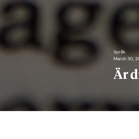
Språk
March 30, 2
Är d