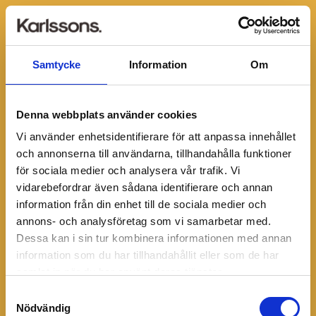
Samtycke
Information
Om
Denna webbplats använder cookies
Vi använder enhetsidentifierare för att anpassa innehållet
och annonserna till användarna, tillhandahålla funktioner
för sociala medier och analysera vår trafik. Vi
vidarebefordrar även sådana identifierare och annan
information från din enhet till de sociala medier och
annons- och analysföretag som vi samarbetar med.
Dessa kan i sin tur kombinera informationen med annan
information som du har tillhandahållit eller som de har
Hoppas, det verkar
samlat in när du har använt deras tjänster.
som att du hittat en
Samtyckesval
Nödvändig